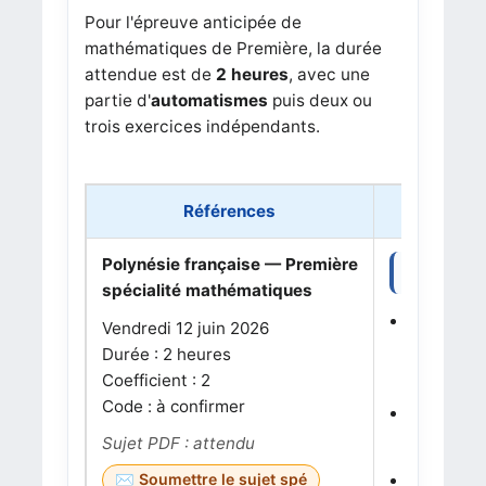
Pour l'épreuve anticipée de
mathématiques de Première, la durée
attendue est de
2 heures
, avec une
partie d'
automatismes
puis deux ou
trois exercices indépendants.
Références
Polynésie française — Première
Thèmes à s
spécialité mathématiques
Partie 1 
Vendredi 12 juin 2026
Notions p
Durée : 2 heures
fonctions 
Coefficient : 2
Code : à confirmer
Exercice 
Notions :
Sujet PDF : attendu
Exercice
Soumettre le sujet spé