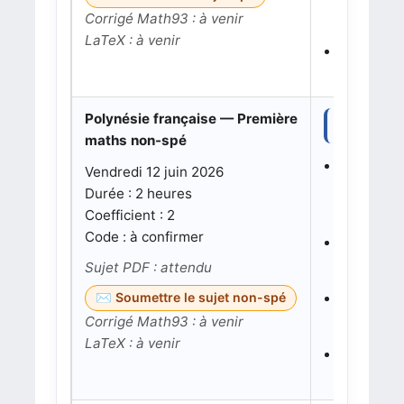
Corrigé Math93 : à venir
Notions :
LaTeX : à venir
Exercice
Notions :
Polynésie française — Première
Thèmes à s
maths non-spé
Partie 1 
Vendredi 12 juin 2026
Notions p
Durée : 2 heures
fonctions 
Coefficient : 2
Code : à confirmer
Exercice 
Notions :
Sujet PDF : attendu
Exercice
Soumettre le sujet non-spé
Corrigé Math93 : à venir
Notions :
LaTeX : à venir
Exercice
Notions :