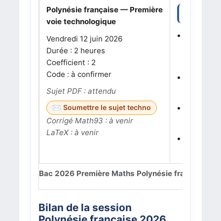
Polynésie française — Première
Thèmes à s
voie technologique
Partie 1 
Vendredi 12 juin 2026
Notions p
Durée : 2 heures
lecture gr
Coefficient : 2
Code : à confirmer
Exercice 
Notions :
Sujet PDF : attendu
Exercice
Soumettre le sujet techno
Corrigé Math93 : à venir
Notions :
LaTeX : à venir
Exercice
Notions :
Bac 2026 Première Maths Polynésie française : su
Bilan de la session
Polynésie française 2026