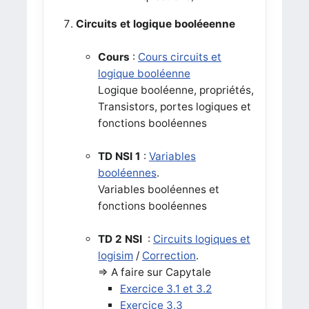
Circuits et logique booléeenne
Cours
:
Cours circuits et
logique booléenne
Logique booléenne, propriétés,
Transistors, portes logiques et
fonctions booléennes
TD NSI 1
:
Variables
booléennes
.
Variables booléennes et
fonctions booléennes
TD 2 NSI
:
Circuits logiques et
logisim
/
Correction
.
=> A faire sur Capytale
Exercice 3.1 et 3.2
Exercice 3.3