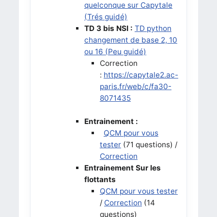
quelconque sur Capytale
(Trés guidé)
TD 3 bis NSI :
TD python
changement de base 2, 10
ou 16 (Peu guidé)
Correction
:
https://capytale2.ac-
paris.fr/web/c/fa30-
8071435
Entrainement :
QCM pour vous
tester
(71 questions) /
Correction
Entrainement Sur les
flottants
QCM pour vous tester
/
Correction
(14
questions)