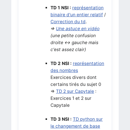
TD 1 NSI :
représentation
binaire d'un entier relatif
/
Correction du td
.
=>
Une astuce en vidéo
(une petite confusion
droite <-> gauche mais
c'est assez clair)
TD 2 NSI :
représentation
des nombres
Exercices divers dont
certains tirés du sujet 0
=>
TD 2 sur Capytale
:
Exercices 1 et 2 sur
Capytale
TD 3 NSI :
TD python sur
le changement de base