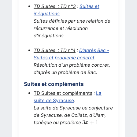
TD Suites : TD n°3
:
Suites et
inéquations
S
uites définies par une relation de
récurrence et résolution
d'inéquations.
TD Suites : TD n°4
:
D'après Bac -
Suites et problème concret
Résolution d'un problème concret,
d'après un problème de Bac.
Suites et compléments
TD Suites et compléments
:
La
suite de Syracuse
.
La suite de Syracuse ou conjecture
de Syracuse, de Collatz, d'Ulam,
3
x
+
1
3
+
1
tchèque ou problème
x