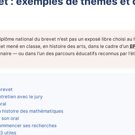
et : exemples de thèmes et 
iplôme national du brevet n'est pas un exposé libre choisi au h
jet mené en classe, en histoire des arts, dans le cadre d'un
EP
linaire — ou dans l'un des parcours éducatifs reconnus par l'é
brevet
ntretien avec le jury
oral
 histoire des mathématiques
 son oral
commencer ses recherches
 utiles