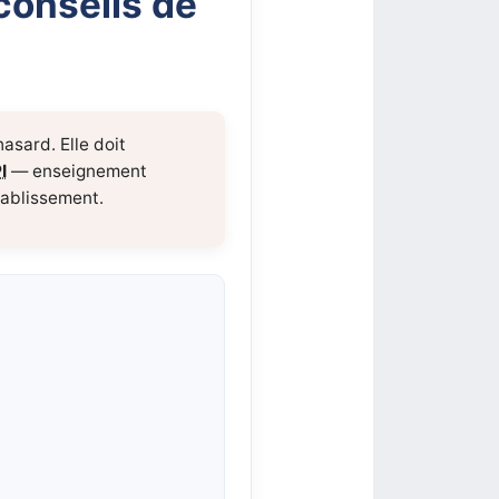
conseils de
asard. Elle doit
I
— enseignement
tablissement.