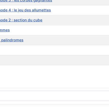
ode 5 : les cordes gagnantes
de 4 : le jeu des allumettes
ode 2 : section du cube
sommes
s palindromes