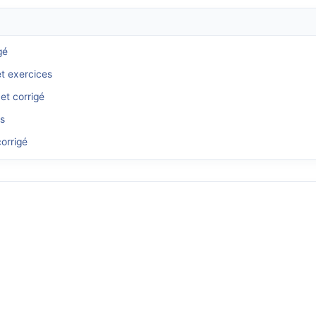
gé
et exercices
et corrigé
és
orrigé