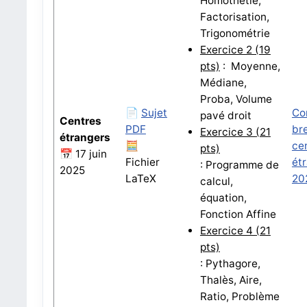
Homothétie,
Factorisation,
Trigonométrie
Exercice 2
(19
pts)
:
Moyenne,
Médiane,
Proba, Volume
📄
Sujet
Co
pavé droit
Centres
PDF
br
Exercice 3
(21
étrangers
🧮
ce
pts)
📅 17 juin
Fichier
ét
:
Programme de
2025
LaTeX
20
calcul,
équation,
Fonction Affine
Exercice 4
(21
pts)
:
Pythagore,
Thalès, Aire,
Ratio, Problème