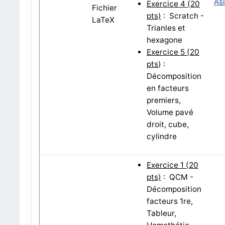
As
Exercice 4
(20
Fichier
pts)
:
Scratch
-
LaTeX
Trianles et
hexagone
Exercice 5
(20
pts
) :
Décomposition
en facteurs
premiers,
Volume pavé
droit, cube,
cylindre
Exercice 1 (20
pts)
: QCM -
Décomposition
facteurs 1re,
Tableur,