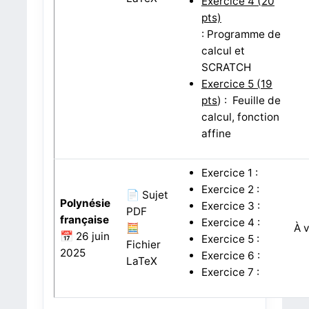
Exercice 4
(20
pts)
:
Programme de
calcul et
SCRATCH
Exercice 5
(19
pts
) :
Feuille de
calcul, fonction
affine
Exercice 1 :
Exercice 2 :
📄 Sujet
Polynésie
Exercice 3 :
PDF
française
Exercice 4 :
🧮
À v
📅 26 juin
Exercice 5 :
Fichier
2025
Exercice 6 :
LaTeX
Exercice 7 :