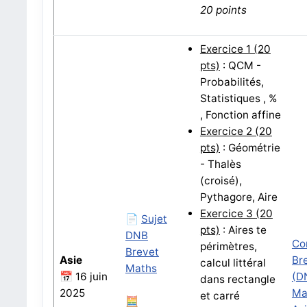
20 points
Exercice 1 (20
pts)
: QCM -
Probabilités,
Statistiques , %
, Fonction affine
Exercice 2
(20
pts)
:
Géométrie
- Thalès
(croisé),
Pythagore, Aire
Exercice 3
(20
📄
Sujet
pts)
:
Aires te
DNB
Co
périmètres,
Brevet
Asie
Br
calcul littéral
Maths
📅 16 juin
(D
dans rectangle
2025
Ma
et carré
🧮