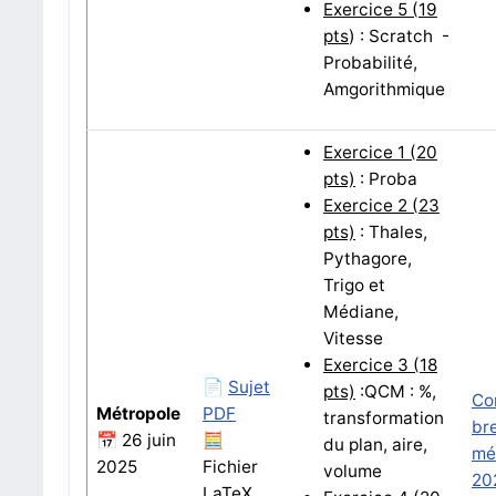
Exercice 5
(19
pts
) :
Scratch -
Probabilité,
Amgorithmique
Exercice 1 (20
pts)
: Proba
Exercice 2
(23
pts)
:
Thales,
Pythagore,
Trigo et
Médiane,
Vitesse
Exercice 3
(18
📄
Sujet
pts)
:
QCM : %,
Co
Métropole
PDF
transformation
br
📅 26 juin
🧮
du plan, aire,
mé
2025
Fichier
volume
20
LaTeX