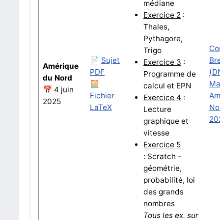
médiane
Exercice 2
:
Thales,
Pythagore,
Co
Trigo
📄
Sujet
Br
Exercice 3
:
Amérique
PDF
(D
Programme de
du Nord
🧮
Ma
calcul et EPN
📅 4 juin
Fichier
Am
Exercice 4
:
2025
LaTeX
No
Lecture
20
graphique et
vitesse
Exercice 5
:
Scratch -
géométrie,
probabilité, loi
des grands
nombres
Tous les ex. sur