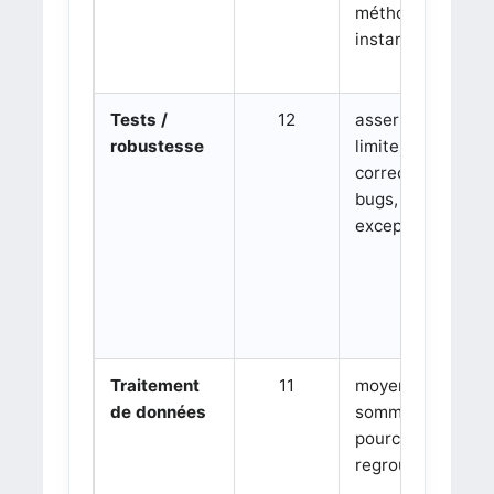
méthodes,
instances
Tests /
12
assertions, cas
robustesse
limites,
correction de
bugs,
exceptions
Traitement
11
moyennes,
de données
sommes,
pourcentages,
regroupements