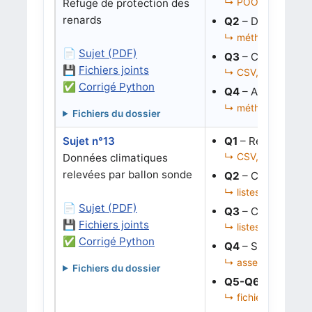
↳ POO, classe, attr
Refuge de protection des
renards
Q2
– Définir une 
↳ méthode __str__,
📄
Sujet (PDF)
Q3
– Corriger l’
💾
Fichiers joints
↳ CSV, DictReader,
✅
Corrigé Python
Q4
– Analyser la
↳ méthodes, listes
Fichiers du dossier
Sujet n°13
Q1
– Récupérer le
↳ CSV, listes paral
Données climatiques
relevées par ballon sonde
Q2
– Convertir le
↳ listes, boucle, c
📄
Sujet (PDF)
Q3
– Chercher la 
💾
Fichiers joints
↳ listes, minimum,
✅
Corrigé Python
Q4
– Sécuriser l
↳ assertions, longue
Fichiers du dossier
Q5-Q6
– Générer 
↳ fichiers texte, c