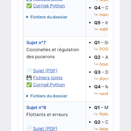
✅
Corrigé Python
Q4
– Corriger le 
↳ maximum, filtrag
Fichiers du dossier
Q5
– Instancier u
↳ méthodes, affich
Sujet n°7
Q1
– Simuler l’éc
↳ POO, liste d’obje
Coccinelles et régulation
des pucerons
Q2
– Automatiser 
↳ boucles, conditio
📄
Sujet (PDF)
Q3
– Documenter
💾
Fichiers joints
↳ docstring, comm
✅
Corrigé Python
Q4
– Modifier rep
↳ random, simulati
Fichiers du dossier
Sujet n°8
Q1
– Mettre en év
↳ flottants, accum
Flottants et erreurs
Q2
– Convertir u
📄
Sujet (PDF)
↳ listes de chaînes