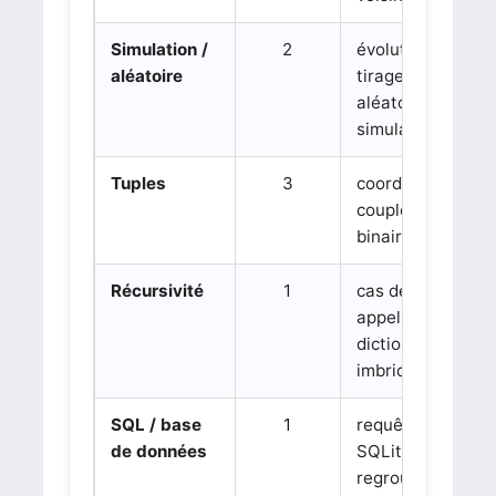
Simulation /
2
évolution,
aléatoire
tirages
aléatoires,
simulation
Tuples
3
coordonnées,
couples, tuples
binaires
Récursivité
1
cas de base,
appel récursif,
dictionnaires
imbriqués
SQL / base
1
requêtes
de données
SQLite, dates,
regroupement