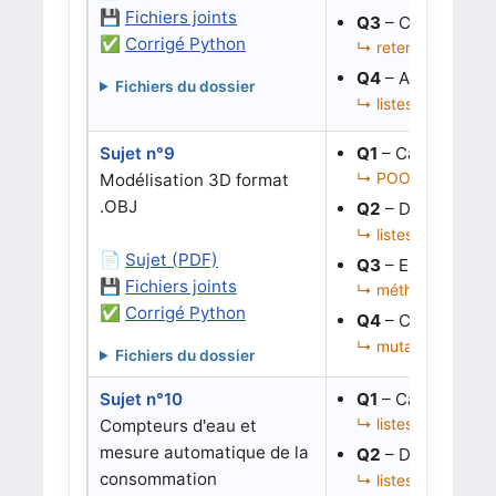
💾
Fichiers joints
Q3
– Corriger l’a
✅
Corrigé Python
↳ retenues, correc
Q4
– Aligner des 
Fichiers du dossier
↳ listes, alignemen
Sujet n°9
Q1
– Calculer la 
↳ POO, sommets 3D
Modélisation 3D format
.OBJ
Q2
– Déterminer 
↳ listes d’objets, 
📄
Sujet (PDF)
Q3
– Estimer un 
💾
Fichiers joints
↳ méthode de class
✅
Corrigé Python
Q4
– Corriger un
↳ mutation d’objet
Fichiers du dossier
Sujet n°10
Q1
– Calculer une
↳ listes de diction
Compteurs d'eau et
mesure automatique de la
Q2
– Détecter une
consommation
↳ listes de diction