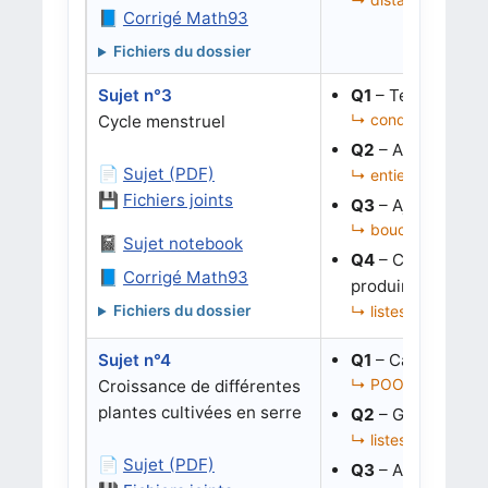
📘
Corrigé Math93
Fichiers du dossier
Sujet n°3
Q1
– Tester si un
↳ conditions, bool
Cycle menstruel
Q2
– Associer à 
📄
Sujet (PDF)
↳ entiers, cas mult
💾
Fichiers joints
Q3
– Ajouter un 
↳ boucles, dates r
📓
Sujet notebook
Q4
– Corriger
ca
📘
Corrigé Math93
produire un fichi
↳ listes d’événemen
Fichiers du dossier
Sujet n°4
Q1
– Calculer un
↳ POO, instances, l
Croissance de différentes
plantes cultivées en serre
Q2
– Grouper les
↳ listes de dictionn
📄
Sujet (PDF)
Q3
– Analyser le