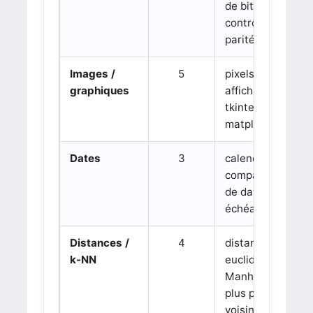
de bits,
contrôle de
parité
Images /
5
pixels,
graphiques
affichage 3D,
tkinter,
matplotlib
Dates
3
calendrier,
comparaison
de dates,
échéances
Distances /
4
distance
k-NN
euclidienne,
Manhattan,
plus proches
voisins