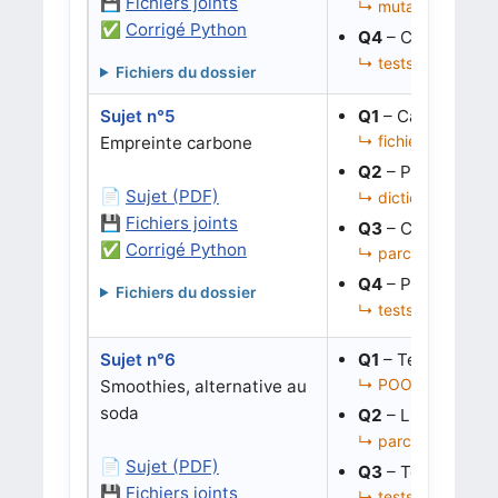
💾
Fichiers joints
↳ mutation de list
✅
Corrigé Python
Q4
– Corriger la 
↳ tests, parcours f
Fichiers du dossier
Sujet n°5
Q1
– Calculer une
↳ fichier JSON, di
Empreinte carbone
Q2
– Parcourir ré
📄
Sujet (PDF)
↳ dictionnaires imb
💾
Fichiers joints
Q3
– Corriger une
✅
Corrigé Python
↳ parcours récursif
Q4
– Proposer un 
Fichiers du dossier
↳ tests, structures
Sujet n°6
Q1
– Tester si une
↳ POO, dictionnair
Smoothies, alternative au
soda
Q2
– Lister tous 
↳ parcours de dicti
📄
Sujet (PDF)
Q3
– Tester un sc
💾
Fichiers joints
↳ tests, intersectio