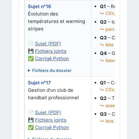
Sujet n°16
Q1
– Retrouver l’
↳ CSV, liste de dic
Évolution des
températures et warming
Q2
– Identifier l
stripes
↳ parcours, conditi
Q3
– Corriger une
📄
Sujet (PDF)
↳ liste de dictionn
💾
Fichiers joints
Q4
– Générer le 
✅
Corrigé Python
↳ listes, graphique
Fichiers du dossier
Sujet n°17
Q1
– Calculer un 
↳ CSV, liste de dic
Gestion d'un club de
handball professionnel
Q2
– Tester un s
↳ assertions, calcu
📄
Sujet (PDF)
Q3
– Corriger une
💾
Fichiers joints
↳ liste de dictionna
✅
Corrigé Python