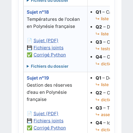
Fichiers du dossier
Sujet n°18
Q1
– Calculer un
↳ liste de dictionn
Températures de l'océan
en Polynésie française
Q2
– Détecter de
↳ liste de dictionn
📄
Sujet (PDF)
Q3
– Compléter de
💾
Fichiers joints
↳ tests, cas limites
✅
Corrigé Python
Q4
– Corriger l’é
↳ dictionnaire de 
Fichiers du dossier
Sujet n°19
Q1
– Déterminer s
↳ liste de dictionn
Gestion des réserves
d'eau en Polynésie
Q2
– Calculer le v
française
↳ dictionnaire d’ag
Q3
– Tester puis
📄
Sujet (PDF)
↳ assertions, moye
💾
Fichiers joints
Q4
– Identifier le
✅
Corrigé Python
↳ dictionnaire de 