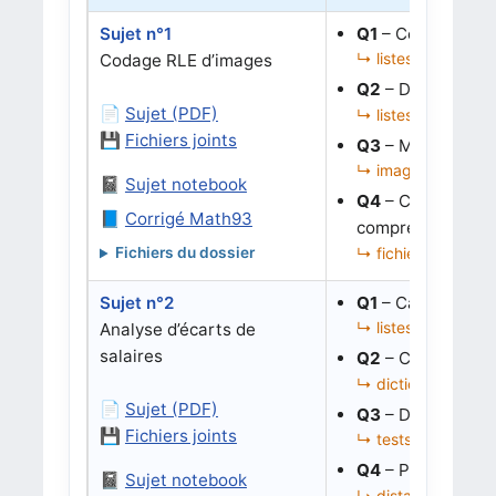
Sujet n°1
Q1
– Compresser u
↳ listes de pixels
Codage RLE d’images
Q2
– Décoder une 
📄
Sujet (PDF)
↳ listes, parcours
💾
Fichiers joints
Q3
– Manipuler d
↳ images, fichiers 
📓
Sujet notebook
Q4
– Charger/enre
📘
Corrigé Math93
compression.
↳ fichiers binaires
Fichiers du dossier
Sujet n°2
Q1
– Calculer un 
↳ listes de diction
Analyse d’écarts de
salaires
Q2
– Comparer le
↳ dictionnaire de 
📄
Sujet (PDF)
Q3
– Définir une 
💾
Fichiers joints
↳ tests, erreur logi
Q4
– Prédire un s
📓
Sujet notebook
↳ distance, k-NN, l