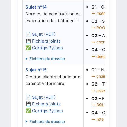
Sujet n°14
Q1
– Compter les 
↳ matrice, liste de
Normes de construction et
évacuation des bâtiments
Q2
– Simuler une
↳ POO, grille, simu
📄
Sujet (PDF)
Q3
– Ajouter des 
💾
Fichiers joints
↳ coordonnées, lis
✅
Corrigé Python
Q4
– Corriger le c
↳ deepcopy, aléato
Fichiers du dossier
Sujet n°15
Q1
– Normaliser 
↳ chaînes, validati
Gestion clients et animaux
cabinet vétérinaire
Q2
– Tester la va
↳ assertions, norma
📄
Sujet (PDF)
Q3
– Extraire les
💾
Fichiers joints
↳ SQLite, requêtes
✅
Corrigé Python
Q4
– Corriger le 
↳ liste de dictionna
Fichiers du dossier