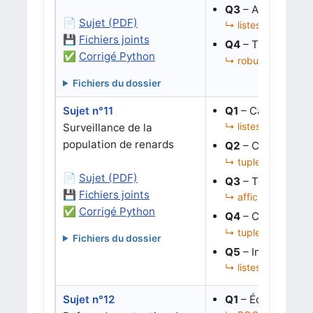
Q3
– Analyser une
📄
Sujet (PDF)
↳ listes, indices, 
💾
Fichiers joints
Q4
– Traiter un ca
✅
Corrigé Python
↳ robustesse, liste
Fichiers du dossier
Sujet n°11
Q1
– Calculer une
↳ listes de diction
Surveillance de la
population de renards
Q2
– Construire l
↳ tuples, listes, 
📄
Sujet (PDF)
Q3
– Tester les 
💾
Fichiers joints
↳ affichage, valida
✅
Corrigé Python
Q4
– Corriger une
↳ tuples, tri ou sé
Fichiers du dossier
Q5
– Interpréter 
↳ listes, plus proch
Sujet n°12
Q1
– Écrire le co