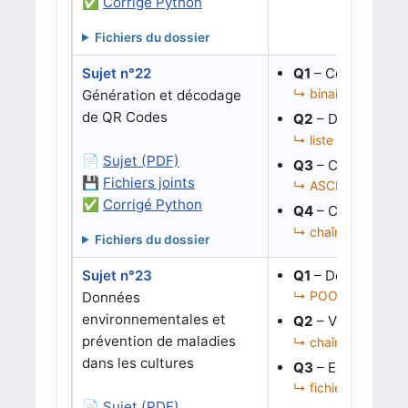
✅
Corrigé Python
Fichiers du dossier
Sujet n°22
Q1
– Convertir un
↳ binaire, tuple de
Génération et décodage
de QR Codes
Q2
– Décoder un 
↳ liste de tuples, li
📄
Sujet (PDF)
Q3
– Corriger la 
💾
Fichiers joints
↳ ASCII, dictionna
✅
Corrigé Python
Q4
– Corriger la 
↳ chaînes, binaire,
Fichiers du dossier
Sujet n°23
Q1
– Décoder tem
↳ POO, binaire, BC
Données
environnementales et
Q2
– Vérifier les 
prévention de maladies
↳ chaînes de bits,
dans les cultures
Q3
– Exécuter l’a
↳ fichiers texte, lis
📄
Sujet (PDF)