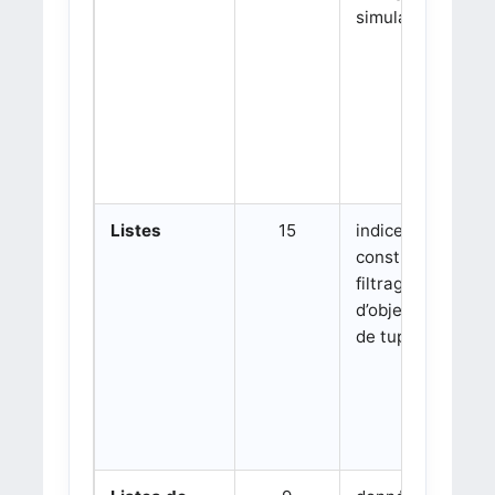
simulation
Listes
15
indices,
construction,
filtrage, listes
d’objets, listes
de tuples