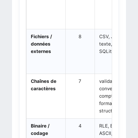
Fichiers /
8
CSV, JSON,
données
texte, binaire,
externes
SQLite
Chaînes de
7
validation,
caractères
conversion,
comptage,
formats
structurés
Binaire /
4
RLE, BCD,
codage
ASCII, tuples