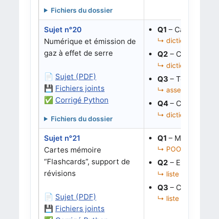
Fichiers du dossier
Sujet n°20
Q1
– Calculer une
↳ dictionnaires, s
Numérique et émission de
gaz à effet de serre
Q2
– Classer les
↳ dictionnaire de li
📄
Sujet (PDF)
Q3
– Tester une 
💾
Fichiers joints
↳ assertions, comp
✅
Corrigé Python
Q4
– Corriger le 
↳ dictionnaires, ro
Fichiers du dossier
Sujet n°21
Q1
– Mettre à jou
↳ POO, dates, mise 
Cartes mémoire
“Flashcards”, support de
Q2
– Extraire les 
révisions
↳ liste d’objets, f
Q3
– Corriger l’e
📄
Sujet (PDF)
↳ liste d’objets, m
💾
Fichiers joints