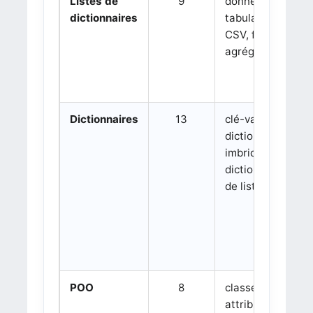
Listes de
9
données
dictionnaires
tabulaires,
CSV, filtrage,
agrégation
Dictionnaires
13
clé-valeur,
dictionnaires
imbriqués,
dictionnaires
de listes
POO
8
classes,
attributs,