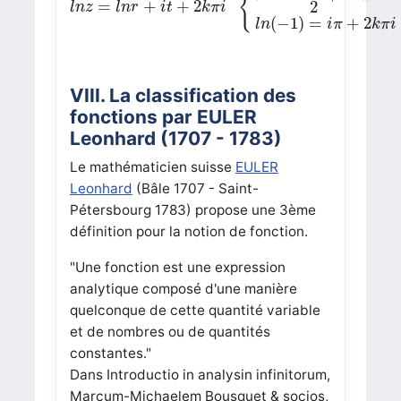
{
=
+
+
2
2
l
n
z
l
n
r
i
t
k
π
i
(
−
1
)
=
+
2
l
n
i
π
k
π
i
VIII. La classification des
fonctions par EULER
Leonhard (1707 - 1783)
Le mathématicien suisse
EULER
Leonhard
(Bâle 1707 - Saint-
Pétersbourg 1783) propose une 3ème
définition pour la notion de fonction.
"Une fonction est une expression
analytique composé d'une manière
quelconque de cette quantité variable
et de nombres ou de quantités
constantes."
Dans Introductio in analysin infinitorum,
Marcum-Michaelem Bousquet & socios,