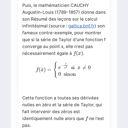
Puis, le mathématicien CAUCHY
Augustin-Louis (1789-1857) donne dans
son Résumé des leçons sur le calcul
infinitésimal (source :
gallica.bnf.fr
) son
fameux contre-exemple, pour montrer
que si la série de Taylor d'une fonction f
converge au point x, elle n'est pas
f
(
x
)
(
)
nécessairement égale à
.
f
x
f
(
x
)
=
{
e
−
1
x
2
si
x
≠
0
0
sinon
{
1
−
si
≠
0
e
x
2
(
)
=
x
f
x
0
sinon
Cette fonction a toutes ses dérivées
nulles en zéro et la série de Taylor, qui
fait intervenir des zéros est
f
identiquement nulle alors que
ne l'est
f
pas.