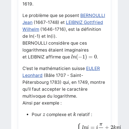
1619.
Le problème que se posent
BERNOULLI
Jean
(1667-1748) et
LEIBNIZ Gottfried
Wilhelm
(1646-1716), est la définition
de ln(-1) et ln(i).
BERNOULLI considère que ces
logarithmes étaient imaginaires
l
n
(
−
1
)
=
0
(
−
1
)
=
0
et LEIBNIZ affirme que
.
l
n
C'est le mathématicien suisse
EULER
Leonhard
(Bâle 1707 - Saint-
Pétersbourg 1783) qui, en 1749, montre
qu'il faut accepter le caractère
multivoque du logarithme.
Ainsi par exemple :
k
z
Pour
complexe et
relatif :
z
k
l
n
z
=
l
n
r
+
i
t
+
2
k
π
i
{
l
n
i
=
i
π
2
+
2
k
π
i
l
n
(
−
1
)
=
i
π
+
2
k
π
=
+
2
l
n
i
i
k
π
i