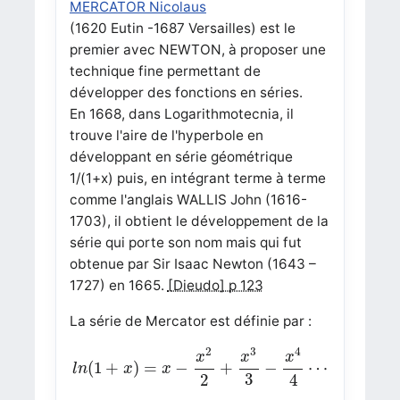
MERCATOR Nicolaus
(1620 Eutin -1687 Versailles) est le
premier avec NEWTON, à proposer une
technique fine permettant de
développer des fonctions en séries.
En 1668, dans Logarithmotecnia, il
trouve l'aire de l'hyperbole en
développant en série géométrique
1/(1+x) puis, en intégrant terme à terme
comme l'anglais WALLIS John (1616-
1703), il obtient le développement de la
série qui porte son nom mais qui fut
obtenue par Sir Isaac Newton (1643 –
1727) en 1665.
[Dieudo] p 123
La série de Mercator est définie par :
l
n
(
1
+
x
)
=
x
−
x
2
2
+
x
3
3
−
x
4
4
⋯
4
2
3
x
x
x
(
1
+
)
=
−
+
−
⋯
l
n
x
x
3
2
4