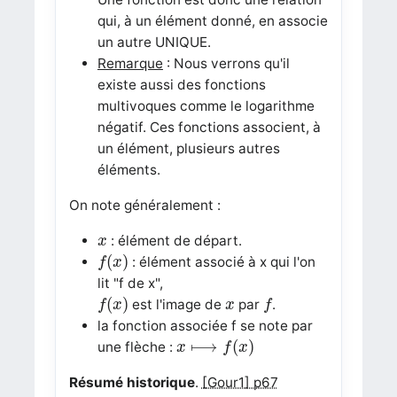
qui, à un élément donné, en associe
un autre UNIQUE.
Remarque
: Nous verrons qu'il
existe aussi des fonctions
multivoques comme le logarithme
négatif. Ces fonctions associent, à
un élément, plusieurs autres
éléments.
On note généralement :
x
: élément de départ.
x
f
(
x
)
(
)
: élément associé à x qui l'on
f
x
lit "f de x",
f
(
x
)
f
x
(
)
est l'image de
par
.
f
x
x
f
la fonction associée f se note par
x
⟼
f
(
x
)
⟼
(
)
une flèche :
x
f
x
Résumé historique
.
[Gour1] p67