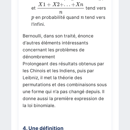
X
1
+
X
2
+
.
.
.
+
X
n
n
1
+
2
+
.
.
.
+
X
X
X
n
et
tend vers
n
p
n
en probabilité quand
tend vers
p
n
l'infini.
Bernoulli, dans son traité, énonce
d'autres éléments intéressants
concernant les problèmes de
dénombrement
Prolongeant des résultats obtenus par
les Chinois et les Indiens, puis par
Leibniz, il met la théorie des
permutations et des combinaisons sous
une forme qui n'a pas changé depuis. Il
donne aussi la première expression de
la loi binomiale.
4. Une définition