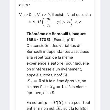
alors :
∀ ε > 0 et ∀ α > 0, il existe N tel que, si n
P
(
|
m
n
−
p
|
>
α
)
<
ϵ
m
(
)
|
−
|
>
<
> N,
P
p
α
ϵ
n
Théorème de Bernoulli (Jacques
1654 - 1705)
. [EscoJ] p161
On considère des variables de
Bernoulli indépendantes associées
à la répétition de la même
expérience aléatoire (pour laquelle
on s'intéresse à un événement,
appelé succès, noté S).
X
n
=
0
=
0
si à la nième épreuve, on
X
n
X
n
=
1
=
1
n'a pas S, et
si à la nième
X
n
épreuve, on a S.
p
=
P
(
S
)
=
(
)
En notant
, on a pour tout
p
P
S
X
n
entier n non nul,
suit la loi B(p)
X
n