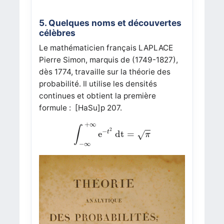
5. Quelques noms et découvertes
célèbres
Le mathématicien français LAPLACE
Pierre Simon, marquis de (1749-1827),
dès 1774, travaille sur la théorie des
probabilité. Il utilise les densités
continues et obtient la première
formule :
[HaSu]
p 207.
∫
−
∞
+
∞
e
−
t
2
dt
=
π
+
∞
∫
2
−
t
e
dt
=
√
π
−
∞